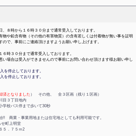
日、８時から１６時３０分まで通常受入しております。
有物や鉛含有物（その他の有害物質）の含有若しくは付着物が無い事を証明
すので、事前にご連絡頂けますようお願い申し上げます。
１６時３０分まで通常受入しております。
悪い場合は受入ができませんので事前にお問い合わせ頂けます様お願い申し
受入を停止しております。
受入を停止しております。
却済となりました
）
その他、 全３区画（残り１区画）
川目３丁目地内
学校バス停まで歩いて30秒
始!! 商業・事業用地または住宅地としても利用可能です。
町上明堂
５．７５ｍ2