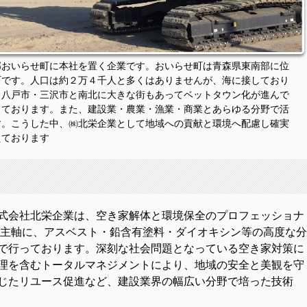
郡おいらせ町に本社を置く企業です。おいらせ町は青森県東南部に位
町です。人口は約２万４千人と多くはありませんが、海に接しており
。八戸市・三沢市と南北に大きな街もあってベットタウン化が進んで
しております。また、建設業・農業・漁業・商業とあらゆる分野で活
す。こうした中、㈱北栄企業として地域への貢献と環境へ配慮し確実
えております
式会社北栄企業は、空き家解体と環境保全のプロフェッショナ
を主軸に、アスベスト・鉛含有塗料・ダイオキシン等の高度な
で行っております。深刻な社会問題となっている空き家対策に
理を含むトータルマネジメントにより、地域の安全と美観を守
じたリユース促進など、建設業界の幅広い分野で培った技術