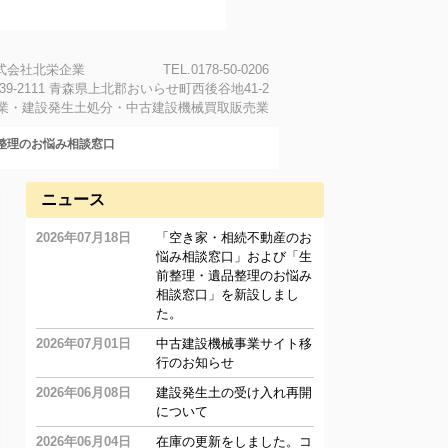
査・除去から最終処分まで、北栄企業がワンストップで完結。
式会社北栄企業 TEL.0178-50-0206
39-2111 青森県上北郡おいらせ町西後谷地41-2
業・建設発生土処分・中古建設機械買取販売業
整理のお悩み相談窓口
ニュース
2026年07月18日
「空き家・相続不動産のお
悩み相談窓口」および「生
前整理・遺品整理のお悩み
相談窓口」を新設しまし
た。
2026年07月01日
中古建設機械事業サイト移
行のお知らせ
2026年06月08日
建設発生土の受け入れ再開
について
2026年06月04日
在庫の更新をしました。コ