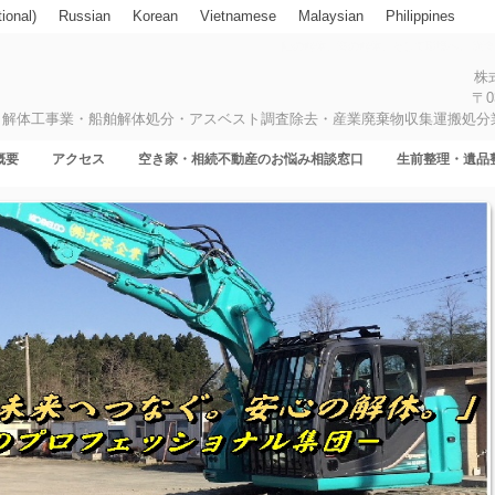
ional)
Russian
Korean
Vietnamese
Malaysian
Philippines
陸の解体、海の解体、そして環境へ。 調
株
〒0
解体工事業・船舶解体処分・アスベスト調査除去・産業廃棄物収集運搬処分
概要
アクセス
空き家・相続不動産のお悩み相談窓口
生前整理・遺品