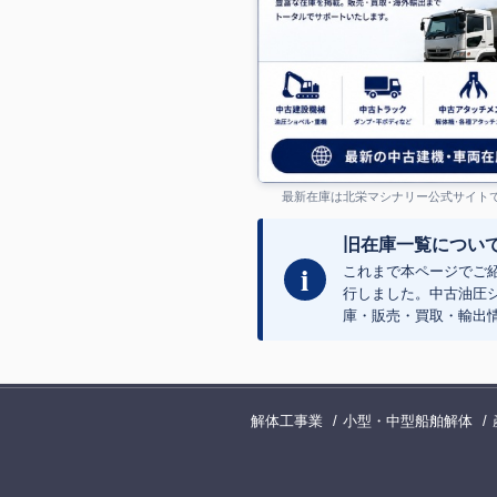
最新在庫は北栄マシナリー公式サイト
旧在庫一覧につい
i
これまで本ページでご
行しました。中古油圧
庫・販売・買取・輸出
北栄マシナリー公式サイト
中古油圧ショベル、中古重機、中古ト
解体工事業
小型・中型船舶解体
HOKUEI MACHINERY MARKET
中古建設機械、中古車両、中古アタッ