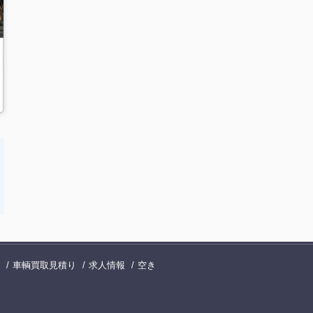
、建設機械の販売、買取、海外輸出に対応しています。
車輌買取見積り
求人情報
空き
。