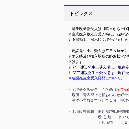
トピックス
・産業廃棄物受入は月曜日から土曜
※産業廃棄物処分受入時に、石綿含
する書類をご提示頂く場合がありま
・建設発生土の受入は平日８時から
※雨天時及び搬入場所の路盤状況が
上げます。
※ 第一建設発生土受入場は、現在
※ 第二建設発生土受入場は、現在
※建設発生土受入再開について。
・
宅地分譲販売全 ４区画（
全て売
場所 青森県上北郡おいらせ町一
甲洋小学校まで歩いて１分、甲洋小
・土地販売情報 旧店舗跡地販売開
所 在 地 おいらせ
土地面積 １０６