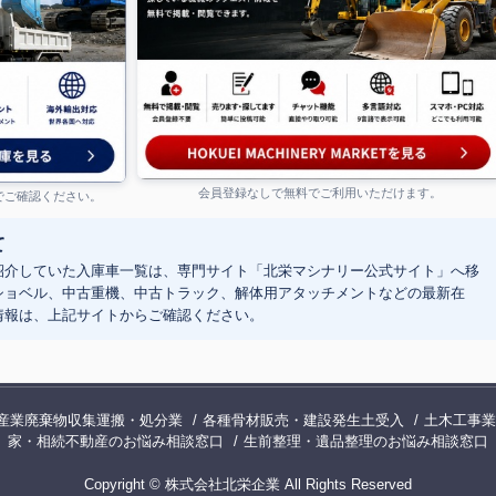
会員登録なしで無料でご利用いただけます。
でご確認ください。
て
紹介していた入庫車一覧は、専門サイト「北栄マシナリー公式サイト」へ移
ショベル、中古重機、中古トラック、解体用アタッチメントなどの最新在
情報は、上記サイトからご確認ください。
ラック、ダンプ、平ボディ、解体用アタッチメントなどの在庫情報を掲載し
産業廃棄物収集運搬・処分業
各種骨材販売・建設発生土受入
土木工事業
家・相続不動産のお悩み相談窓口
生前整理・遺品整理のお悩み相談窓口
チメントの売却情報と購入希望情報を掲載・閲覧できる専門マーケットです
Copyright © 株式会社北栄企業 All Rights Reserved